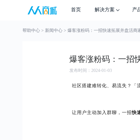
首页
解决方案
产
授权查询
帮助中心 >
新闻中心 >
爆客涨粉码：一招快速拓展并盘活商
最新应用
我们的动态
更多
成熟推广解决方案
关于我们
爆客涨粉码：一招
经典推广模式，组合推广玩法构建一体
化推广解决方案
公司介绍及服务理念
盗版举报
发布时间：2024-01-03
举报销售、使用盗版商家
立即举报
社区搭建难转化、易流失？「
社交电商解决方案
新品发布
社群接龙
个性化定制开发服务
基于微信等社交媒介用户流量 开启社
常更常新 引领潮流
10年研发经验，专业严谨的服务流程
交营销新赛道盘活流量
让用户主动加入群聊，一招
快
数百家企业用户的精明之选，100%交付率
一站式交付，全程跟踪，以上线运营为目标
正版授权查询
V3V5V8版本均可查询
授权查询
自主服务