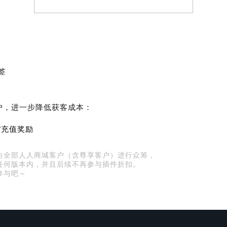
生日有礼
签
会员日营销
户，进一步降低获客成本：
/充值奖励
向全部人人商城客户（含尊享客户）进行众筹，
任何版本内，并且后续不再参与插件折扣。
参与吧～