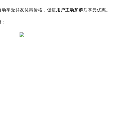
团队分红
新人专享价
自动享受群友优惠价格，促进
用户主动加群
后享受优惠。
解：
链动2+1
随机减
竞争推广
付费券包
直推平级