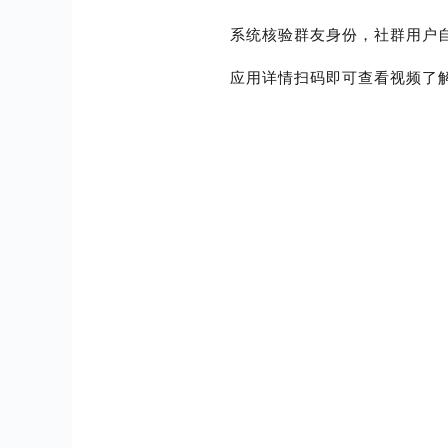
系统核验群友身份，社群用户
新人专享价
应用详情扫码即可查看视频了
应用购买
最新插件自助下单，自动授权安装
自助续费
订单导入
企业开源版（二次开发）
商城服务到期自动续费
基于人人商城优秀的底层架构开展你的业务
就像改装你的汽车一样简单易操作
源代码、原型图、开发文档全方位交付
帮助中心
人人商城使用帮助教程
随机减
建议提交
我们很重视您的每一个建议