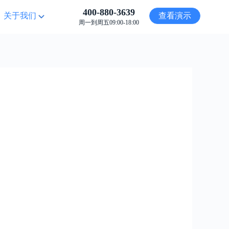
400-880-3639
关于我们
查看演示
周一到周五09:00-18:00
用
热销插件
更多
更多
多商家平台解决方案
服务器-商城-运维，一条龙管
多模式平台级智慧电商生态系统， 轻
到底。
松玩转多场景电商
查看详情
秒杀抢购
推广分账解决方案
合法合规，助力企业实现高效
分销！
推广商城全链路，合法合规分账分佣解
决方案
查看详情
多商家平台