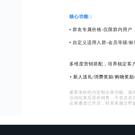
核心功能：
付费券包
• 群友专属价格-仅限群内用户
• 自定义适用人群-会员等级/标
区域销售
多维度营销搭配，培养稳定客
• 新人送礼/消费奖励/购物奖励
爆客涨粉码为定制众筹功能，面
活动结束后原价销售，不包含在
众筹通道已开启，联系客服立即