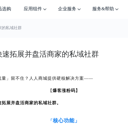
品选购
应用组件
企业服务
服务&帮助
营销应用
推广员应
更多
更多
家的私域社群
新闻动态
连锁门店解决方案
更新日志
快速拓展并盘活商家的私域社群
打通线上线下联动购物生态， 助力品
牌开拓全新业务场景
系统稳定迭代更新
区域销售
流量」留不住？
人人商城提供硬核解决方案——
社群接龙
医药行业电商解决方案
产品动态
【
爆客涨粉码】
开启连锁门店管理新模式盘活全域流
人人推广
日拱一卒 功不唐捐
量，助力品牌升级
速拓展并盘活商家的私域社群。
核心功能」
「